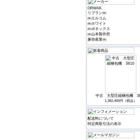
ORWAK
リブラン㈱
㈱エルコム
㈱ホワイト
㈱ボネックス
㈱山本製作所
兼弥産業㈱
中古 大型圧縮梱包機 38
1,382,400円（税込）
配送料について
特定商取引法の表示