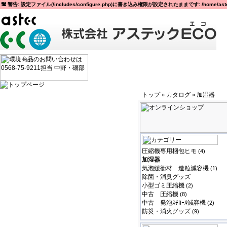
警告: 設定ファイル(/includes/configure.php)に書き込み権限が設定されたままです: /home/astec
トップ
カタログ
加湿器
»
»
圧縮機専用梱包ヒモ
(4)
加湿器
気泡緩衝材 造粒減容機
(1)
除菌・消臭グッズ
小型ゴミ圧縮機
(2)
中古 圧縮機
(8)
中古 発泡ｽﾁﾛｰﾙ減容機
(2)
防災・消火グッズ
(9)