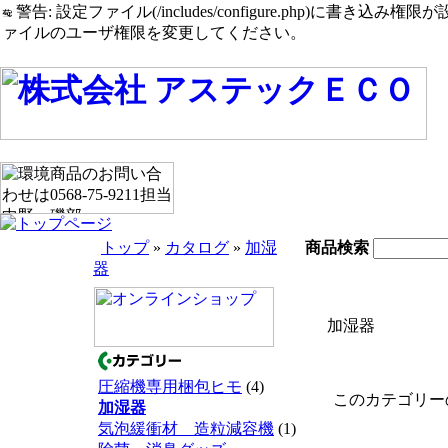
警告: 設定ファイル(/includes/configure.php)に書き込み権限が設定されたまま
ァイルのユーザ権限を変更してください。
トップ
»
カタログ
»
加湿
商品検索
器
加湿器
圧縮機専用梱包ヒモ
(4)
このカテゴリーの
加湿器
気泡緩衝材 造粒減容機
(1)