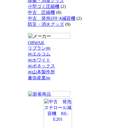
除菌・消臭グッズ
小型ゴミ圧縮機
(2)
中古 圧縮機
(8)
中古 発泡ｽﾁﾛｰﾙ減容機
(2)
防災・消火グッズ
(9)
ORWAK
リブラン㈱
㈱エルコム
㈱ホワイト
㈱ボネックス
㈱山本製作所
兼弥産業㈱