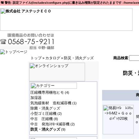
警告: 設定ファイル(/includes/configure.php)に書き込み権限が設定されたままです: /home/astec
トップ
カタログ
防災・消火グッズ
商品検索
»
»
防災・
圧縮機専用梱包ヒモ
(4)
加湿器
気泡緩衝材 造粒減容機
(1)
除菌・消臭グッズ
小型ゴミ圧縮機
(2)
簡
中古 圧縮機
(8)
ｏ
中古 発泡ｽﾁﾛｰﾙ減容機
(2)
防災・消火グッズ
(9)