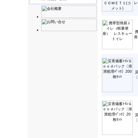
レ
座
〔
〔