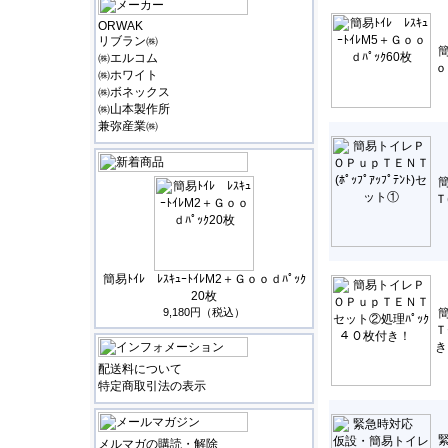
ORWAK
リブラン㈱
簡
㈱エルコム
ｏ
㈱ホワイト
㈱ボネックス
㈱山本製作所
兼弥産業㈱
Ｔ
簡易ﾄｲﾚ ﾚｽｷｭｰﾄｲﾚM2＋Ｇｏｏｄﾊﾟｯｸ
20枚
9,180円（税込）
Ｔ
配送料について
特定商取引法の表示
メルマガの購読・解除