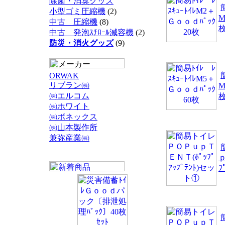
除菌・消臭グッズ
小型ゴミ圧縮機
(2)
M
中古 圧縮機
(8)
中古 発泡ｽﾁﾛｰﾙ減容機
(2)
防災・消火グッズ
(9)
ORWAK
リブラン㈱
M
㈱エルコム
㈱ホワイト
㈱ボネックス
㈱山本製作所
兼弥産業㈱
ｐ
ﾌ