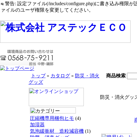
警告: 設定ファイル(/includes/configure.php)に書き込み権限が設定されたまま
ァイルのユーザ権限を変更してください。
トップ
»
カタログ
»
防災・消火
商品検索
グッズ
防災・消火グッ
圧縮機専用梱包ヒモ
(4)
加湿器
気泡緩衝材 造粒減容機
(1)