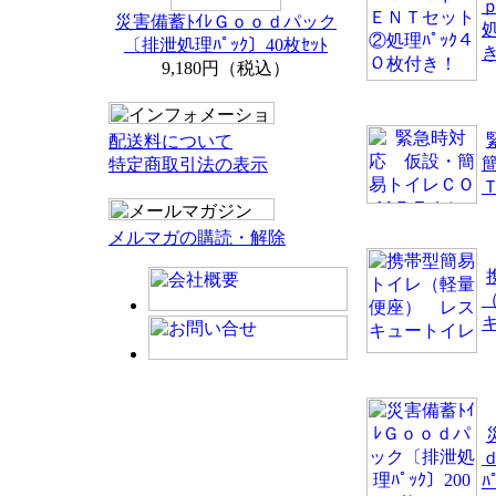
災害備蓄ﾄｲﾚＧｏｏｄパック
処
〔排泄処理ﾊﾟｯｸ〕40枚ｾｯﾄ
9,180円（税込）
配送料について
特定商取引法の表示
メルマガの購読・解除
ﾊ