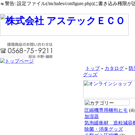
警告: 設定ファイル(/includes/configure.php)に書き込み権限が設
トップ
»
カタログ
»
防
グッズ
圧縮機専用梱包ヒモ
(4)
加湿器
気泡緩衝材 造粒減容
除菌・消臭グッズ