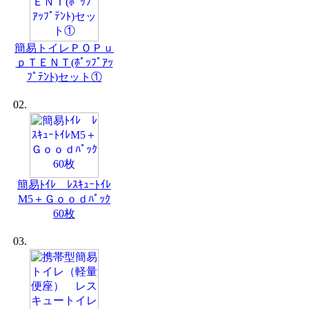
簡易トイレＰＯＰｕ
ｐＴＥＮＴ(ﾎﾟｯﾌﾟｱｯ
ﾌﾟﾃﾝﾄ)セット①
02.
簡易ﾄｲﾚ ﾚｽｷｭｰﾄｲﾚ
M5＋Ｇｏｏｄﾊﾟｯｸ
60枚
03.