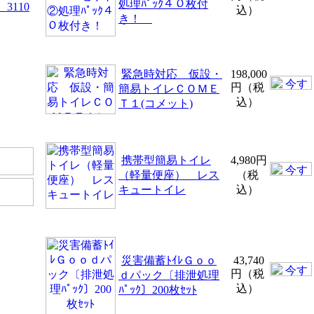
処理ﾊﾟｯｸ４０枚付
3110
込）
き！
）
緊急時対応 仮設・
198,000
円（税
簡易トイレＣＯＭＥ
込）
Ｔ１(コメット)
携帯型簡易トイレ
4,980円
（軽量便座） レス
（税
キュートイレ
込）
災害備蓄ﾄｲﾚＧｏｏ
43,740
円（税
ｄパック〔排泄処理
込）
ﾊﾟｯｸ〕200枚ｾｯﾄ