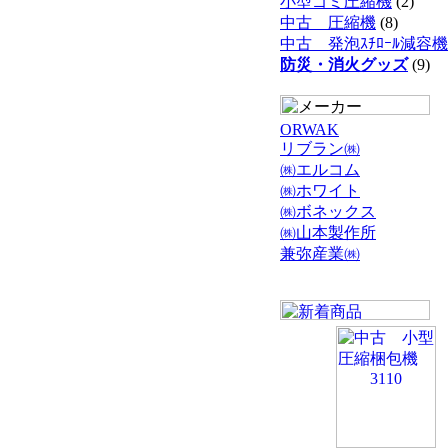
小型ゴミ圧縮機
(2)
中古 圧縮機
(8)
中古 発泡ｽﾁﾛｰﾙ減容機
防災・消火グッズ
(9)
ORWAK
リブラン㈱
㈱エルコム
㈱ホワイト
㈱ボネックス
㈱山本製作所
兼弥産業㈱