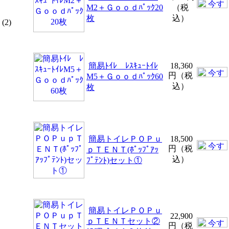
M2＋Ｇｏｏｄﾊﾟｯｸ20
（税
枚
込）
(2)
簡易ﾄｲﾚ ﾚｽｷｭｰﾄｲﾚ
18,360
円（税
M5＋Ｇｏｏｄﾊﾟｯｸ60
込）
枚
簡易トイレＰＯＰｕ
18,500
円（税
ｐＴＥＮＴ(ﾎﾟｯﾌﾟｱｯ
込）
ﾌﾟﾃﾝﾄ)セット①
簡易トイレＰＯＰｕ
22,900
ｐＴＥＮＴセット②
円（税