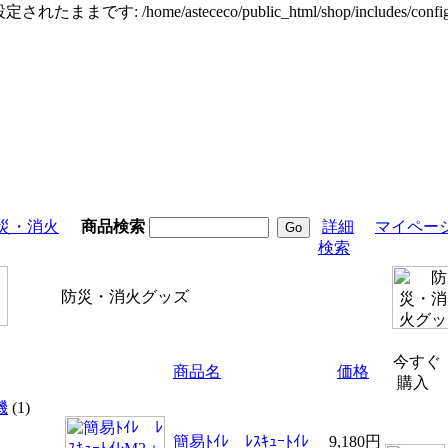
定されたままです: /home/astececo/public_html/shop/incl
災・消火
商品検索
詳細
マイペー
検索
防災・消火グッズ
今すぐ
商品名
価格
購入
機
(1)
簡易ﾄｲﾚ ﾚｽｷｭｰﾄｲﾚ
9,180円