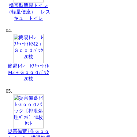
携帯型簡易トイレ
（軽量便座） レス
キュートイレ
04.
簡易ﾄｲﾚ ﾚｽｷｭｰﾄｲﾚ
M2＋Ｇｏｏｄﾊﾟｯｸ
20枚
05.
災害備蓄ﾄｲﾚＧｏｏ