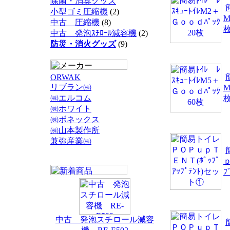
除菌・消臭グッズ
小型ゴミ圧縮機
(2)
M
中古 圧縮機
(8)
中古 発泡ｽﾁﾛｰﾙ減容機
(2)
防災・消火グッズ
(9)
ORWAK
リブラン㈱
M
㈱エルコム
㈱ホワイト
㈱ボネックス
㈱山本製作所
兼弥産業㈱
ｐ
ﾌ
中古 発泡スチロール減容