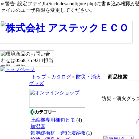
警告: 設定ファイル(/includes/configure.php)に書き込み権限が設定されたまま
ァイルのユーザ権限を変更してください。
トップ
»
カタログ
»
防災・消火
商品検索
グッズ
防災・消火グッ
圧縮機専用梱包ヒモ
(4)
加湿器
気泡緩衝材 造粒減容機
(1)