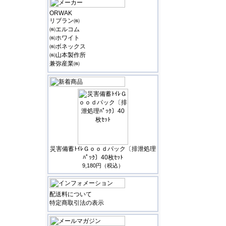
ORWAK
リブラン㈱
㈱エルコム
㈱ホワイト
㈱ボネックス
㈱山本製作所
兼弥産業㈱
災害備蓄ﾄｲﾚＧｏｏｄパック〔排泄処理
ﾊﾟｯｸ〕40枚ｾｯﾄ
9,180円（税込）
配送料について
特定商取引法の表示