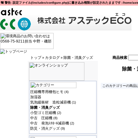
警告: 設定ファイル(/includes/configure.php)に書き込み権限が設定されたままです: /home/astec
トップ
カタログ
除菌・消臭グッズ
商品検索
»
»
除菌・
このカテゴリーの商品は
圧縮機専用梱包ヒモ
(4)
加湿器
気泡緩衝材 造粒減容機
(1)
除菌・消臭グッズ
小型ゴミ圧縮機
(2)
中古 圧縮機
(8)
中古 発泡ｽﾁﾛｰﾙ減容機
(2)
防災・消火グッズ
(9)