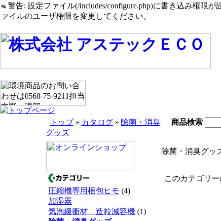
警告: 設定ファイル(/includes/configure.php)に書き込み権限が設定されたまま
ァイルのユーザ権限を変更してください。
トップ
»
カタログ
»
除菌・消臭
商品検索
グッズ
除菌・消臭グッ
このカテゴリーの
圧縮機専用梱包ヒモ
(4)
加湿器
気泡緩衝材 造粒減容機
(1)