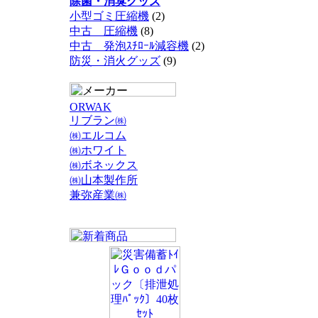
除菌・消臭グッズ
小型ゴミ圧縮機
(2)
中古 圧縮機
(8)
中古 発泡ｽﾁﾛｰﾙ減容機
(2)
防災・消火グッズ
(9)
ORWAK
リブラン㈱
㈱エルコム
㈱ホワイト
㈱ボネックス
㈱山本製作所
兼弥産業㈱