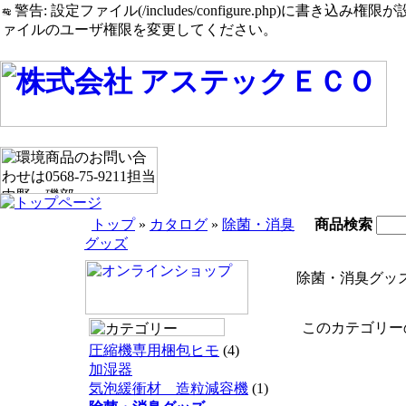
警告: 設定ファイル(/includes/configure.php)に書き込み権限が設定されたまま
ァイルのユーザ権限を変更してください。
トップ
»
カタログ
»
除菌・消臭
商品検索
グッズ
除菌・消臭グッ
このカテゴリーの
圧縮機専用梱包ヒモ
(4)
加湿器
気泡緩衝材 造粒減容機
(1)