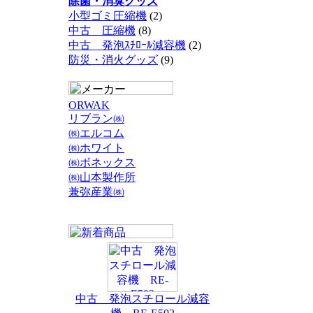
除菌・消臭グッズ
小型ゴミ圧縮機
(2)
中古 圧縮機
(8)
中古 発泡ｽﾁﾛｰﾙ減容機
(2)
防災・消火グッズ
(9)
ORWAK
リブラン㈱
㈱エルコム
㈱ホワイト
㈱ボネックス
㈱山本製作所
兼弥産業㈱
中古 発泡スチロール減容