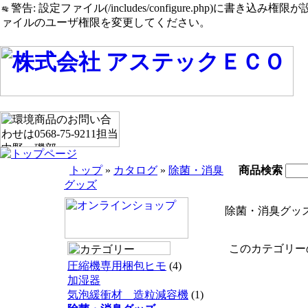
警告: 設定ファイル(/includes/configure.php)に書き込み権限が設定されたまま
ァイルのユーザ権限を変更してください。
トップ
»
カタログ
»
除菌・消臭
商品検索
グッズ
除菌・消臭グッ
このカテゴリーの
圧縮機専用梱包ヒモ
(4)
加湿器
気泡緩衝材 造粒減容機
(1)