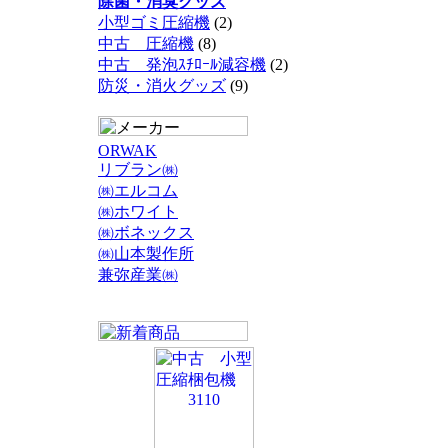
除菌・消臭グッズ
小型ゴミ圧縮機
(2)
中古 圧縮機
(8)
中古 発泡ｽﾁﾛｰﾙ減容機
(2)
防災・消火グッズ
(9)
ORWAK
リブラン㈱
㈱エルコム
㈱ホワイト
㈱ボネックス
㈱山本製作所
兼弥産業㈱