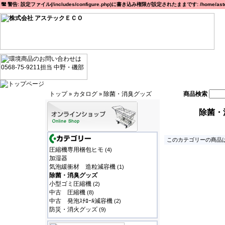
警告: 設定ファイル(/includes/configure.php)に書き込み権限が設定されたままです: /home/astec
トップ
カタログ
除菌・消臭グッズ
商品検索
»
»
除菌・
このカテゴリーの商品は
圧縮機専用梱包ヒモ
(4)
加湿器
気泡緩衝材 造粒減容機
(1)
除菌・消臭グッズ
小型ゴミ圧縮機
(2)
中古 圧縮機
(8)
中古 発泡ｽﾁﾛｰﾙ減容機
(2)
防災・消火グッズ
(9)