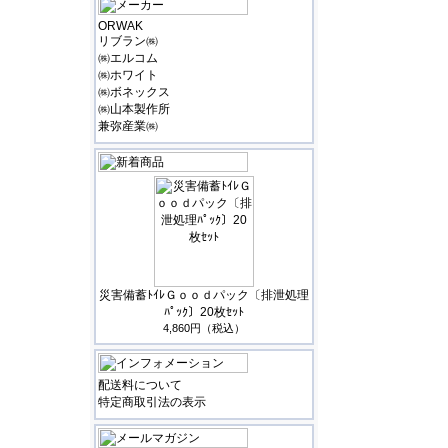
ORWAK
リブラン㈱
㈱エルコム
㈱ホワイト
㈱ボネックス
㈱山本製作所
兼弥産業㈱
災害備蓄ﾄｲﾚＧｏｏｄパック〔排泄処理
ﾊﾟｯｸ〕20枚ｾｯﾄ
4,860円（税込）
配送料について
特定商取引法の表示