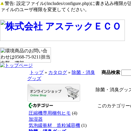
警告: 設定ファイル(/includes/configure.php)に書き込み権限が設定されたまま
ァイルのユーザ権限を変更してください。
トップ
»
カタログ
»
除菌・消臭
商品検索
グッズ
除菌・消臭グッ
このカテゴリーの
圧縮機専用梱包ヒモ
(4)
加湿器
気泡緩衝材 造粒減容機
(1)