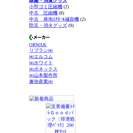
除菌・消臭グッズ
小型ゴミ圧縮機
(2)
中古 圧縮機
(8)
中古 発泡ｽﾁﾛｰﾙ減容機
(2)
防災・消火グッズ
(9)
ORWAK
リブラン㈱
㈱エルコム
㈱ホワイト
㈱ボネックス
㈱山本製作所
兼弥産業㈱