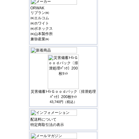
ORWAK
リブラン㈱
㈱エルコム
㈱ホワイト
㈱ボネックス
㈱山本製作所
兼弥産業㈱
災害備蓄ﾄｲﾚＧｏｏｄパック〔排泄処理
ﾊﾟｯｸ〕200枚ｾｯﾄ
43,740円（税込）
配送料について
特定商取引法の表示