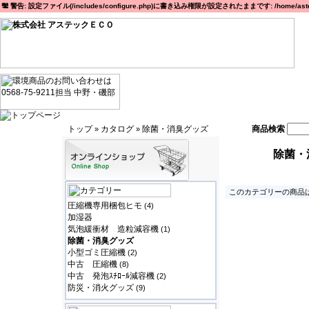
警告: 設定ファイル(/includes/configure.php)に書き込み権限が設定されたままです: /home/astec
トップ
カタログ
除菌・消臭グッズ
商品検索
»
»
除菌・
このカテゴリーの商品は
圧縮機専用梱包ヒモ
(4)
加湿器
気泡緩衝材 造粒減容機
(1)
除菌・消臭グッズ
小型ゴミ圧縮機
(2)
中古 圧縮機
(8)
中古 発泡ｽﾁﾛｰﾙ減容機
(2)
防災・消火グッズ
(9)