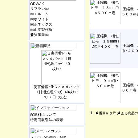
ORWAK
リブラン㈱
圧縮機 
㈱エルコム
５００ｍ
㈱ホワイト
㈱ボネックス
㈱山本製作所
兼弥産業㈱
圧縮機 
巾×４０
圧縮機 
災害備蓄ﾄｲﾚＧｏｏｄパック
００ｍ巻
〔排泄処理ﾊﾟｯｸ〕40枚ｾｯﾄ
9,180円（税込）
1
4
4
-
番目を表示 (
ある商品の
配送料について
特定商取引法の表示
メルマガの購読・解除