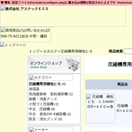
警告: 設定ファイル(/includes/configure.php)に書き込み権限が設定されたままです: /home/astec
トップ
カタログ
圧縮機専用梱包ヒモ
商品検索
»
»
圧縮機専用
圧縮機専用梱包ヒモ
(4)
商品名
加湿器
気泡緩衝材 造粒減容機
(1)
除菌・消臭グッズ
小型ゴミ圧縮機
(2)
圧縮機 
中古 圧縮機
(8)
巾×４０
中古 発泡ｽﾁﾛｰﾙ減容機
(2)
防災・消火グッズ
(9)