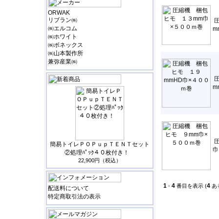
ORWAK
リブラン㈱
㈱エルコム
m
㈱ホワイト
㈱ボネックス
㈱山本製作所
兼弥産業㈱
m
簡易トイレＰＯＰｕｐＴＥＮＴセット
巾
②処理ﾊﾟｯｸ４０枚付き！
22,900円（税込）
1
4
4
-
番目を表示 (
あ
配送料について
特定商取引法の表示