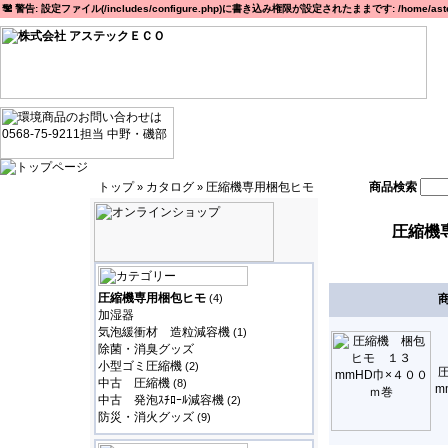
警告: 設定ファイル(/includes/configure.php)に書き込み権限が設定されたままです: /home/astec
トップ
カタログ
圧縮機専用梱包ヒモ
商品検索
»
»
圧縮機
圧縮機専用梱包ヒモ
(4)
加湿器
気泡緩衝材 造粒減容機
(1)
除菌・消臭グッズ
小型ゴミ圧縮機
(2)
中古 圧縮機
(8)
m
中古 発泡ｽﾁﾛｰﾙ減容機
(2)
防災・消火グッズ
(9)