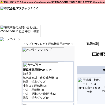
警告: 設定ファイル(/includes/configure.php)に書き込み権限が設定されたままです: /home/astec
トップ
カタログ
圧縮機専用梱包ヒモ
商品検索
»
»
圧縮機
圧縮機専用梱包ヒモ
(4)
加湿器
気泡緩衝材 造粒減容機
(1)
除菌・消臭グッズ
小型ゴミ圧縮機
(2)
中古 圧縮機
(8)
m
中古 発泡ｽﾁﾛｰﾙ減容機
(2)
防災・消火グッズ
(9)