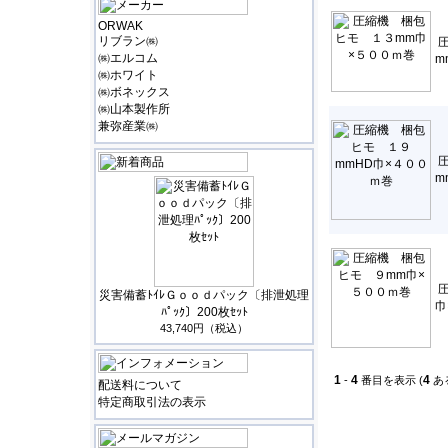
ORWAK
リブラン㈱
㈱エルコム
m
㈱ホワイト
㈱ボネックス
㈱山本製作所
兼弥産業㈱
m
災害備蓄ﾄｲﾚＧｏｏｄパック〔排泄処理
巾
ﾊﾟｯｸ〕200枚ｾｯﾄ
43,740円（税込）
1
4
4
-
番目を表示 (
あ
配送料について
特定商取引法の表示