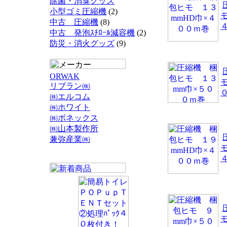
除菌・消臭グッズ
小型ゴミ圧縮機
(2)
中古 圧縮機
(8)
中古 発泡ｽﾁﾛｰﾙ減容機
(2)
防災・消火グッズ
(9)
ORWAK
リブラン㈱
㈱エルコム
㈱ホワイト
㈱ボネックス
㈱山本製作所
兼弥産業㈱