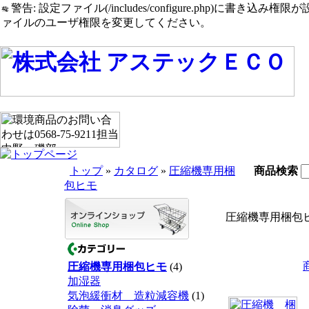
警告: 設定ファイル(/includes/configure.php)に書き込み権限が設定されたまま
ァイルのユーザ権限を変更してください。
トップ
»
カタログ
»
圧縮機専用梱
商品検索
包ヒモ
圧縮機専用梱包
圧縮機専用梱包ヒモ
(4)
加湿器
気泡緩衝材 造粒減容機
(1)