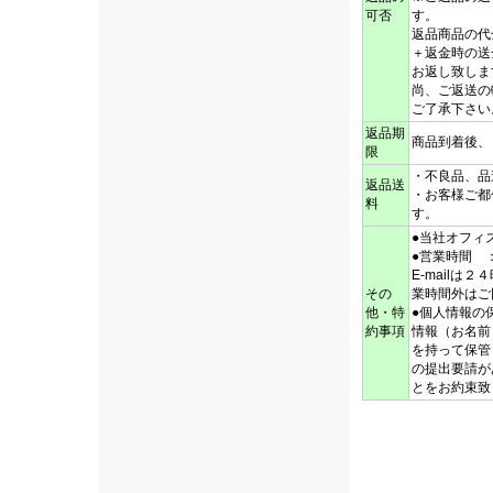
可否
返品商品の代
＋返金時の送
お返し致し
尚、ご返送の
ご了承下さい
返品期
商品到着後、
限
・不良品、品
返品送
・お客様ご都
料
●当社オフィ
●営業時間 
E-mail
その
業時間外はご
他・特
●個人情報の
約事項
情報（お名前
を持って保管
の提出要請が
とをお