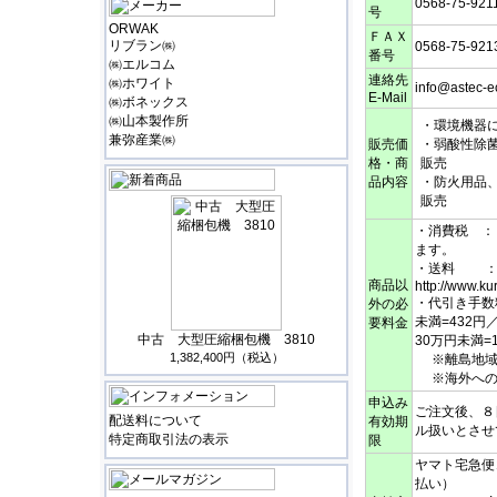
0568-75-921
号
ORWAK
ＦＡＸ
リブラン㈱
0568-75-921
番号
㈱エルコム
連絡先
㈱ホワイト
info@astec-e
E-Mail
㈱ボネックス
㈱山本製作所
・環境機器
兼弥産業㈱
販売価
・弱酸性除
格・商
販売
品内容
・防火用品
販売
・消費税 ：
ます。
・送料 ：
商品以
http://www.ku
・代引き手数
外の必
未満=432円
要料金
中古 大型圧縮梱包機 3810
30万円未満=1
1,382,400円（税込）
※離島地域
※海外への
申込み
ご注文後、８
配送料について
有効期
ル扱いとさせ
特定商取引法の表示
限
ヤマト宅急便
払い）