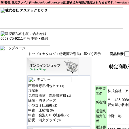
警告: 設定ファイル(/includes/configure.php)に書き込み権限が設定されたままです: /home/astec
トップ
カタログ
特定商取引法に基づく表示
商品検索
»
»
特定商取
圧縮機専用梱包ヒモ
(4)
販売業
加湿器
株式会社 ア
者名
気泡緩衝材 造粒減容機
(1)
〒 485-008
除菌・消臭グッズ
所在地
愛知県小牧市
小型ゴミ圧縮機
(2)
中古 圧縮機
(8)
運営統
中古 発泡ｽﾁﾛｰﾙ減容機
(2)
括責任
中野 彰
防災・消火グッズ
(9)
者
電話番