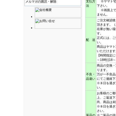
支払方
※ヤマト宅
メルマガの購読・解除
法
下さい。
※画面上で
ません。
ご注文確認後
頂きます。
在庫が無い場
す。
正式には、ご
配 送
い。
商品はヤマト
いただけます
【時間指定につい
～18時] [18～
商品の交換・
ります。
不良・
万が一不良品
品違い
にてご連絡下
※８日を過ぎ
い。
お客様のご都
上、ご返送下
尚、商品は
※８日を過ぎ
さい。
返品の
※ご返品の送