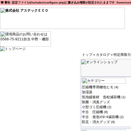
警告: 設定ファイル(/includes/configure.php)に書き込み権限が設定されたままです: /home/astec
トップ
カタログ
特定商取引
»
»
圧縮機専用梱包ヒモ
(4)
加湿器
気泡緩衝材 造粒減容機
(1)
除菌・消臭グッズ
小型ゴミ圧縮機
(2)
中古 圧縮機
(8)
中古 発泡ｽﾁﾛｰﾙ減容機
(2)
防災・消火グッズ
(9)