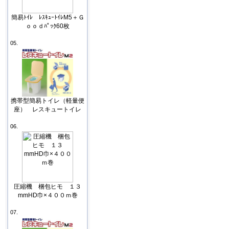
簡易ﾄｲﾚ ﾚｽｷｭｰﾄｲﾚM5＋Ｇ
ｏｏｄﾊﾟｯｸ60枚
05.
携帯型簡易トイレ（軽量便
座） レスキュートイレ
06.
圧縮機 梱包ヒモ １３
mmHD巾×４００ｍ巻
07.