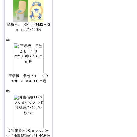
簡易ﾄｲﾚ ﾚｽｷｭｰﾄｲﾚM2＋Ｇ
ｏｏｄﾊﾟｯｸ20枚
08.
圧縮機 梱包ヒモ １９
mmHD巾×４００ｍ巻
09.
災害備蓄ﾄｲﾚＧｏｏｄパッ
ク〔排泄処理ﾊﾟｯｸ〕40枚ｾｯ