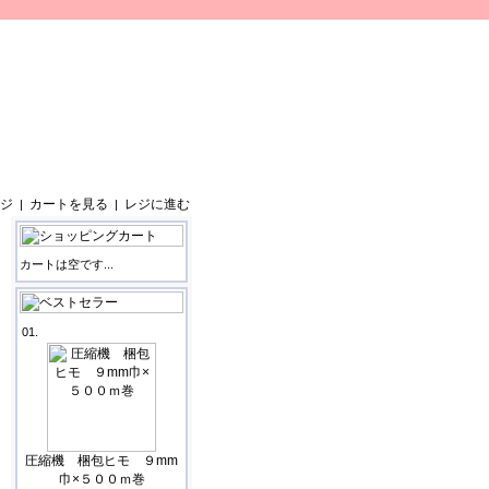
ジ
カートを見る
レジに進む
|
|
カートは空です...
01.
圧縮機 梱包ヒモ ９mm
巾×５００ｍ巻