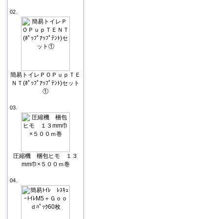
02.
簡易トイレＰＯＰｕｐＴＥ
ＮＴ(ﾎﾟｯﾌﾟｱｯﾌﾟﾃﾝﾄ)セット
①
03.
圧縮機 梱包ヒモ １３
mm巾×５００ｍ巻
04.