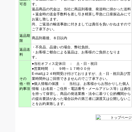
可否
す。
返品商品の代金は、当社に商品到着後、発送時に掛かった送料
＋返金時の送金手数料を差し引き精算し早急に口座振込みにて
お返し致します。
尚、ご返送の輸送事故に付きましては責任を負いかねますので
ご了承下さい。
返品期
商品到着後、８日以内
限
・不良品、品違いの場合、弊社負担。
返品送
・お客様ご都合による返品は、お客様のご負担となりま
料
す。
●当社オフィス定休日 ： 土・日・祝日
●営業時間 ： ９時～１７時００分
E-mailは２４時間受け付けておりますが、土・日・祝日及び営
その
業時間外はご回答できませんのでご了承下さい。
他・特
●個人情報の保護 ： 当社は、お客様からお預かりした個人
約事項
情報（お名前・ご住所・電話番号・メールアドレス等）は責任
を持って保管し、商品の発送業務・法令に基づく公的機関から
の提出要請があった場合以外の第三者に譲渡又は公開しないこ
とをお約束致します。