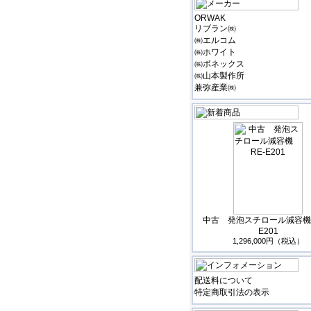
ORWAK
リブラン㈱
㈱エルコム
㈱ホワイト
㈱ボネックス
㈱山本製作所
兼弥産業㈱
中古 発泡スチロール減容機 
E201
1,296,000円（税込）
配送料について
特定商取引法の表示