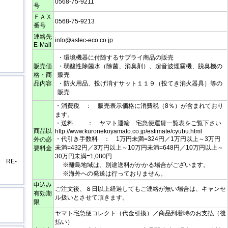
0568-75-9211
号
ＦＡＸ
0568-75-9213
番号
連絡先
info@astec-eco.co.jp
E-Mail
・環境機器に付随するサプライ商品の販売
販売価
・弱酸性除菌水（除菌、消臭剤）、超音波煙霧機、脱臭機の
格・商
販売
品内容
・防火用品、投げ消すサット１１９（投てき消火器具）等の
販売
・消費税 ： 販売表示価格に消費税（8％）が含まれており
ます。
・送料 ： ヤマト運輸 宅急便運賃一覧表をご覧下さい
商品以
http://www.kuronekoyamato.co.jp/estimate/cyubu.html
・代引き手数料 ： 1万円未満=324円／1万円以上～3万円
外の必
未満=432円／3万円以上～10万円未満=648円／10万円以上～
要料金
30万円未満=1,080円
RE-
※離島地域は、別途送料がかかる場合がございます。
※海外への発送は行っておりません。
申込み
ご注文後、８日以上経過してもご連絡が無い場合は、キャンセ
有効期
ル扱いとさせて頂きます。
限
ヤマト宅急便コレクト（代金引換）／商品到着時のお支払（後
払い）