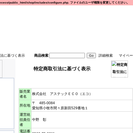
eco/public_html/shop/includes/configure.php. ファイルのユーザ権限を変更してください。
法に基づく表示
商品検索
詳細検索
マイペー
特定商取引法に基づく表示
販売業
株式会社 アステックＥＣＯ（エコ）
者名
〒 485-0084
所在地
愛知県小牧市間々原新田529番地１
運営統
括責任
中野 彰
者
電話番