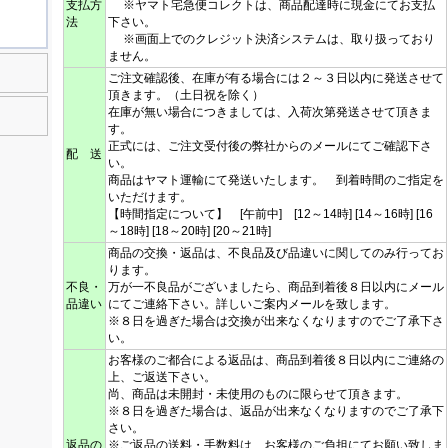
支払方
※ヤマト宅急便コレクトは、商品配達時に現金にてお支払
法
下さい。
※画面上でのクレジット決済システムは、取り扱っており
ません。
ご注文確認後、在庫が有る場合には２～３日以内に発送させて
頂きます。（土日祝を除く）
在庫が無い場合につきましては、入荷次第発送させて頂きま
す。
正式には、ご注文受付後の弊社からのメールにてご確認下さ
配 送
い。
商品はヤマト運輸にて発送いたします。 到着時間のご指定を
いただけます。
【時間指定について】 [午前中] [12～14時] [14～16時] [16
～18時] [18～20時] [20～21時]
商品の交換・返品は、不良品及び品違いに関してのみ行ってお
ります。
不良・
万が一不良品がございましたら、商品到着後８日以内にメール
品違い
にてご連絡下さい。詳しいご案内メールを致します。
※８日を過ぎた場合は交換が出来なくなりますのでご了承下さ
い。
お客様のご都合による返品は、商品到着後８日以内にご連絡の
上、ご返送下さい。
尚、商品は未開封・未使用のものに限らせて頂きます。
※８日を過ぎた場合は、返品が出来なくなりますのでご了承下
さい。
返品の
※ご返品の送料・手数料は、お客様のご負担にてお願い致しま