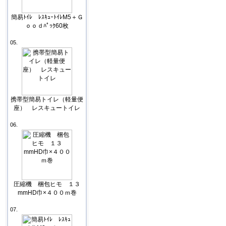
簡易ﾄｲﾚ ﾚｽｷｭｰﾄｲﾚM5＋Ｇ
ｏｏｄﾊﾟｯｸ60枚
05.
携帯型簡易トイレ（軽量便
座） レスキュートイレ
06.
圧縮機 梱包ヒモ １３
mmHD巾×４００ｍ巻
07.