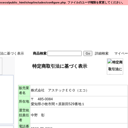
eco/public_html/shop/includes/configure.php. ファイルのユーザ権限を変更してください。
法に基づく表示
商品検索
詳細検索
マイペー
特定商取引法に基づく表示
販売業
株式会社 アステックＥＣＯ（エコ）
者名
〒 485-0084
所在地
愛知県小牧市間々原新田529番地１
運営統
括責任
中野 彰
者
電話番