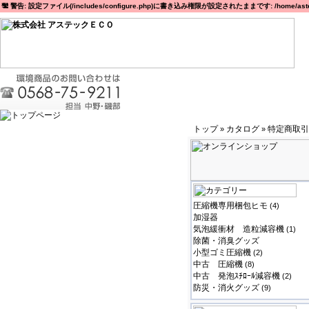
警告: 設定ファイル(/includes/configure.php)に書き込み権限が設定されたままです: /home/astec
トップ
カタログ
特定商取引
»
»
圧縮機専用梱包ヒモ
(4)
加湿器
気泡緩衝材 造粒減容機
(1)
除菌・消臭グッズ
小型ゴミ圧縮機
(2)
中古 圧縮機
(8)
中古 発泡ｽﾁﾛｰﾙ減容機
(2)
防災・消火グッズ
(9)