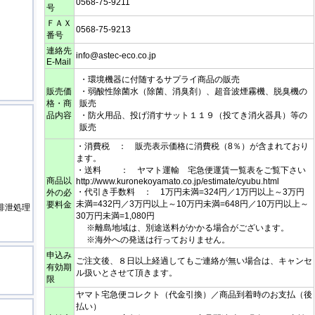
0568-75-9211
号
ＦＡＸ
0568-75-9213
番号
連絡先
info@astec-eco.co.jp
E-Mail
・環境機器に付随するサプライ商品の販売
販売価
・弱酸性除菌水（除菌、消臭剤）、超音波煙霧機、脱臭機の
格・商
販売
品内容
・防火用品、投げ消すサット１１９（投てき消火器具）等の
販売
・消費税 ： 販売表示価格に消費税（8％）が含まれており
ます。
・送料 ： ヤマト運輸 宅急便運賃一覧表をご覧下さい
商品以
http://www.kuronekoyamato.co.jp/estimate/cyubu.html
・代引き手数料 ： 1万円未満=324円／1万円以上～3万円
外の必
未満=432円／3万円以上～10万円未満=648円／10万円以上～
要料金
排泄処理
30万円未満=1,080円
※離島地域は、別途送料がかかる場合がございます。
※海外への発送は行っておりません。
申込み
ご注文後、８日以上経過してもご連絡が無い場合は、キャンセ
有効期
ル扱いとさせて頂きます。
限
ヤマト宅急便コレクト（代金引換）／商品到着時のお支払（後
払い）