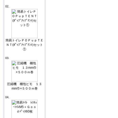
02.
簡易トイレＰＯＰｕｐＴＥ
ＮＴ(ﾎﾟｯﾌﾟｱｯﾌﾟﾃﾝﾄ)セット
①
03.
圧縮機 梱包ヒモ １３
mm巾×５００ｍ巻
04.