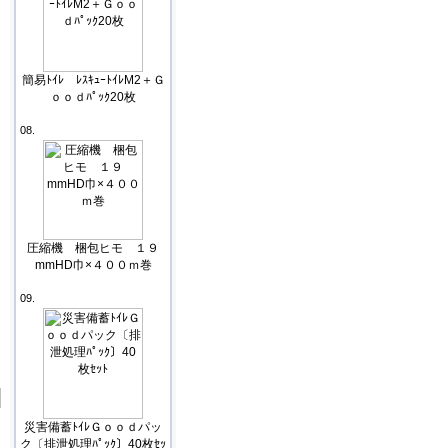
簡易ﾄｲﾚ ﾚｽｷｭｰﾄｲﾚM2＋Ｇ
ｏｏｄﾊﾟｯｸ20枚
08.
圧縮機 梱包ヒモ １９
mmHD巾×４００ｍ巻
09.
災害備蓄ﾄｲﾚＧｏｏｄパッ
ク〔排泄処理ﾊﾟｯｸ〕40枚ｾｯ