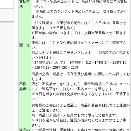
支払方
※ヤマト宅急便コレクトは、商品配達時に現金にてお支払
法
下さい。
※画面上でのクレジット決済システムは、取り扱っており
ません。
ご注文確認後、在庫が有る場合には２～３日以内に発送させて
頂きます。（土日祝を除く）
在庫が無い場合につきましては、入荷次第発送させて頂きま
す。
正式には、ご注文受付後の弊社からのメールにてご確認下さ
配 送
い。
商品はヤマト運輸にて発送いたします。 到着時間のご指定を
いただけます。
【時間指定について】 [午前中] [12～14時] [14～16時] [16
～18時] [18～20時] [20～21時]
商品の交換・返品は、不良品及び品違いに関してのみ行ってお
ります。
不良・
万が一不良品がございましたら、商品到着後８日以内にメール
品違い
にてご連絡下さい。詳しいご案内メールを致します。
※８日を過ぎた場合は交換が出来なくなりますのでご了承下さ
い。
お客様のご都合による返品は、商品到着後８日以内にご連絡の
上、ご返送下さい。
尚、商品は未開封・未使用のものに限らせて頂きます。
※８日を過ぎた場合は、返品が出来なくなりますのでご了承下
さい。
返品の
※ご返品の送料・手数料は、お客様のご負担にてお願い致しま