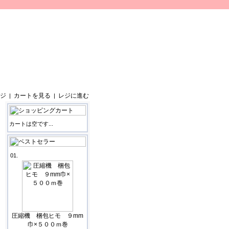
ジ
カートを見る
レジに進む
|
|
カートは空です...
01.
圧縮機 梱包ヒモ ９mm
巾×５００ｍ巻