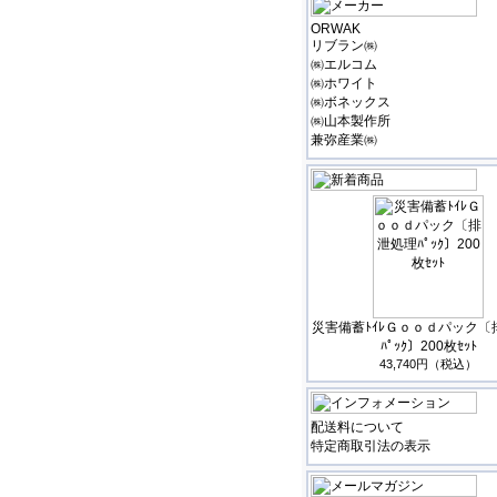
ORWAK
リブラン㈱
㈱エルコム
㈱ホワイト
㈱ボネックス
㈱山本製作所
兼弥産業㈱
災害備蓄ﾄｲﾚＧｏｏｄパック〔
ﾊﾟｯｸ〕200枚ｾｯﾄ
43,740円（税込）
配送料について
特定商取引法の表示