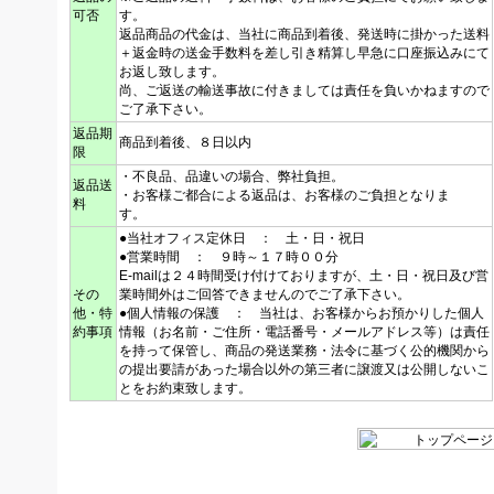
可否
す。
返品商品の代金は、当社に商品到着後、発送時に掛かった送料
＋返金時の送金手数料を差し引き精算し早急に口座振込みにて
お返し致します。
尚、ご返送の輸送事故に付きましては責任を負いかねますので
ご了承下さい。
返品期
商品到着後、８日以内
限
・不良品、品違いの場合、弊社負担。
返品送
・お客様ご都合による返品は、お客様のご負担となりま
料
す。
●当社オフィス定休日 ： 土・日・祝日
●営業時間 ： ９時～１７時００分
E-mailは２４時間受け付けておりますが、土・日・祝日及び営
その
業時間外はご回答できませんのでご了承下さい。
他・特
●個人情報の保護 ： 当社は、お客様からお預かりした個人
約事項
情報（お名前・ご住所・電話番号・メールアドレス等）は責任
を持って保管し、商品の発送業務・法令に基づく公的機関から
の提出要請があった場合以外の第三者に譲渡又は公開しないこ
とをお約束致します。