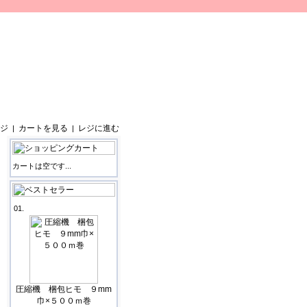
ジ
カートを見る
レジに進む
|
|
カートは空です...
01.
圧縮機 梱包ヒモ ９mm
巾×５００ｍ巻