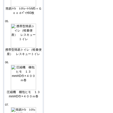
簡易ﾄｲﾚ ﾚｽｷｭｰﾄｲﾚM5＋Ｇ
ｏｏｄﾊﾟｯｸ60枚
05.
携帯型簡易トイレ（軽量便
座） レスキュートイレ
06.
圧縮機 梱包ヒモ １３
mmHD巾×４００ｍ巻
07.