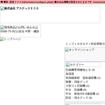
警告: 設定ファイル(/includes/configure.php)に書き込み権限が設定されたままです: /home/astec
トップ
カタログ
特定商取引
»
»
圧縮機専用梱包ヒモ
(4)
加湿器
気泡緩衝材 造粒減容機
(1)
除菌・消臭グッズ
小型ゴミ圧縮機
(2)
中古 圧縮機
(8)
中古 発泡ｽﾁﾛｰﾙ減容機
(2)
防災・消火グッズ
(9)