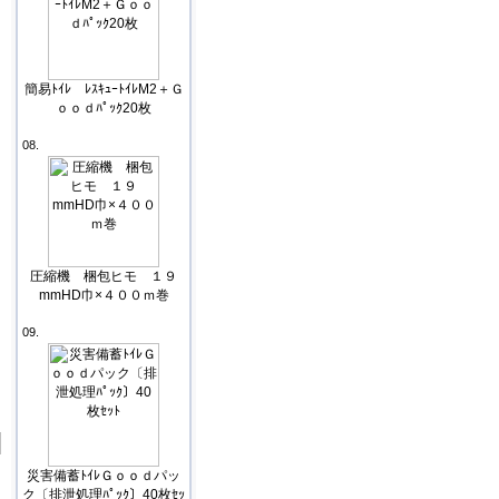
簡易ﾄｲﾚ ﾚｽｷｭｰﾄｲﾚM2＋Ｇ
ｏｏｄﾊﾟｯｸ20枚
08.
圧縮機 梱包ヒモ １９
mmHD巾×４００ｍ巻
09.
災害備蓄ﾄｲﾚＧｏｏｄパッ
ク〔排泄処理ﾊﾟｯｸ〕40枚ｾｯ