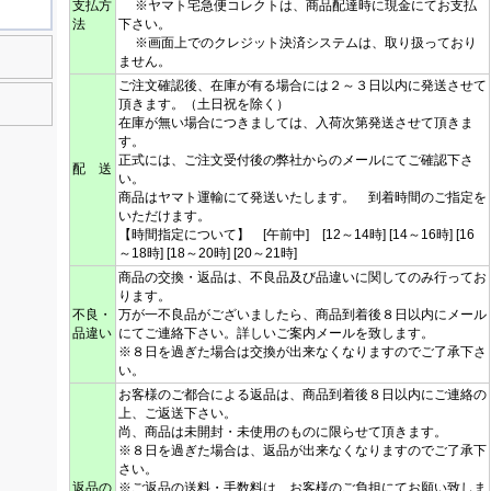
支払方
※ヤマト宅急便コレクトは、商品配達時に現金にてお支払
法
下さい。
※画面上でのクレジット決済システムは、取り扱っており
ません。
ご注文確認後、在庫が有る場合には２～３日以内に発送させて
頂きます。（土日祝を除く）
在庫が無い場合につきましては、入荷次第発送させて頂きま
す。
正式には、ご注文受付後の弊社からのメールにてご確認下さ
配 送
い。
商品はヤマト運輸にて発送いたします。 到着時間のご指定を
いただけます。
【時間指定について】 [午前中] [12～14時] [14～16時] [16
～18時] [18～20時] [20～21時]
商品の交換・返品は、不良品及び品違いに関してのみ行ってお
ります。
不良・
万が一不良品がございましたら、商品到着後８日以内にメール
品違い
にてご連絡下さい。詳しいご案内メールを致します。
※８日を過ぎた場合は交換が出来なくなりますのでご了承下さ
い。
お客様のご都合による返品は、商品到着後８日以内にご連絡の
上、ご返送下さい。
尚、商品は未開封・未使用のものに限らせて頂きます。
※８日を過ぎた場合は、返品が出来なくなりますのでご了承下
さい。
返品の
※ご返品の送料・手数料は、お客様のご負担にてお願い致しま