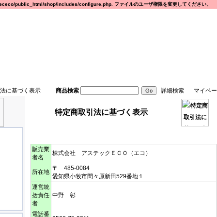
eco/public_html/shop/includes/configure.php. ファイルのユーザ権限を変更してください。
法に基づく表示
商品検索
詳細検索
マイペー
特定商取引法に基づく表示
販売業
株式会社 アステックＥＣＯ（エコ）
者名
〒 485-0084
所在地
愛知県小牧市間々原新田529番地１
運営統
括責任
中野 彰
者
電話番