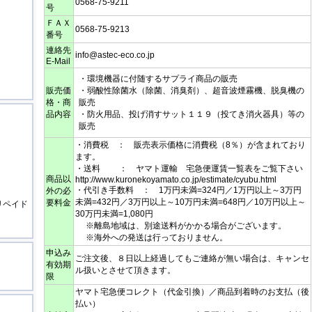
0568-75-9211
号
ＦＡＸ
0568-75-9213
番号
連絡先
info@astec-eco.co.jp
E-Mail
・環境機器に付随するサプライ商品の販売
販売価
・弱酸性除菌水（除菌、消臭剤）、超音波煙霧機、脱臭機の
格・商
販売
品内容
・防火用品、投げ消すサット１１９（投てき消火器具）等の
販売
・消費税 ： 販売表示価格に消費税（8％）が含まれており
ます。
・送料 ： ヤマト運輸 宅急便運賃一覧表をご覧下さい
商品以
http://www.kuronekoyamato.co.jp/estimate/cyubu.html
・代引き手数料 ： 1万円未満=324円／1万円以上～3万円
外の必
未満=432円／3万円以上～10万円未満=648円／10万円以上～
要料金
リペイド
30万円未満=1,080円
※離島地域は、別途送料がかかる場合がございます。
※海外への発送は行っておりません。
申込み
ご注文後、８日以上経過してもご連絡が無い場合は、キャンセ
有効期
ル扱いとさせて頂きます。
限
ヤマト宅急便コレクト（代金引換）／商品到着時のお支払（後
払い）