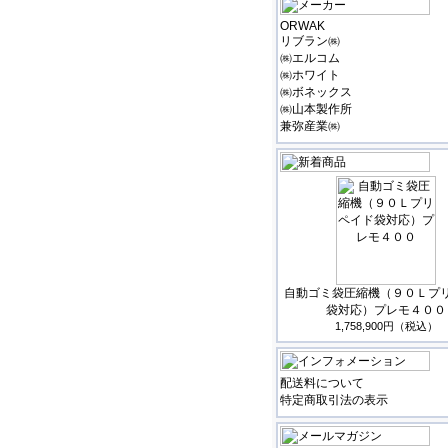
ORWAK
リブラン㈱
㈱エルコム
㈱ホワイト
㈱ボネックス
㈱山本製作所
兼弥産業㈱
自動ゴミ袋圧縮機（９０Ｌプ
袋対応）プレモ４００
1,758,900円（税込）
配送料について
特定商取引法の表示