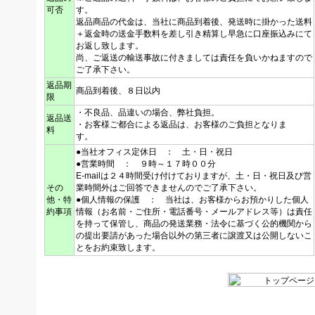
可否
す。
返品商品の代金は、当社に商品到着後、発送時に掛かった送料
＋返金時の送金手数料を差し引き精算し早急に口座振込みにて
お返し致します。
尚、ご返送の輸送事故に付きましては責任を負いかねますので
ご了承下さい。
返品期
商品到着後、８日以内
限
・不良品、品違いの場合、弊社負担。
返品送
・お客様ご都合による返品は、お客様のご負担となりま
料
す。
●当社オフィス定休日 ： 土・日・祝日
●営業時間 ： ９時～１７時００分
E-mailは２４時間受け付けておりますが、土・日・祝日及び営
その
業時間外はご回答できませんのでご了承下さい。
他・特
●個人情報の保護 ： 当社は、お客様からお預かりした個人
約事項
情報（お名前・ご住所・電話番号・メールアドレス等）は責任
を持って保管し、商品の発送業務・法令に基づく公的機関から
の提出要請があった場合以外の第三者に譲渡又は公開しないこ
とをお約束致します。