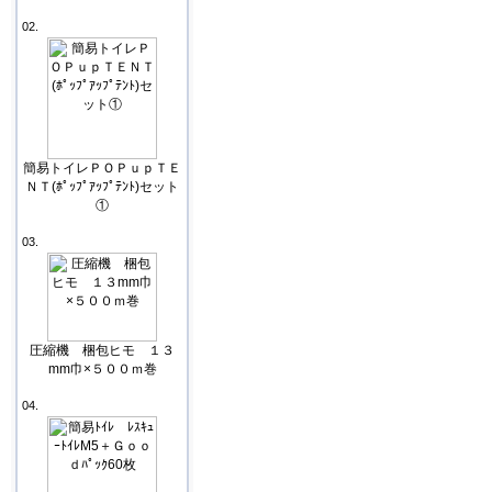
02.
簡易トイレＰＯＰｕｐＴＥ
ＮＴ(ﾎﾟｯﾌﾟｱｯﾌﾟﾃﾝﾄ)セット
①
03.
圧縮機 梱包ヒモ １３
mm巾×５００ｍ巻
04.