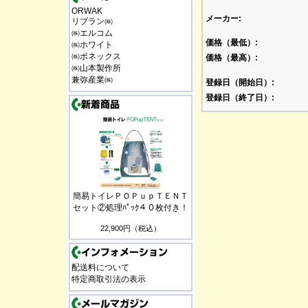
ORWAK
メーカー:
リブラン㈱
㈱エルコム
価格（最低）:
㈱ホワイト
㈱ボネックス
価格（最高）:
㈱山本製作所
兼弥産業㈱
登録日（開始日）:
登録日（終了日）:
簡易トイレＰＯＰｕｐＴＥＮＴ
セット②処理ﾊﾟｯｸ４０枚付き！
22,900円（税込）
配送料について
特定商取引法の表示