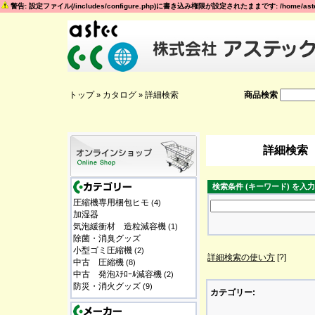
警告: 設定ファイル(/includes/configure.php)に書き込み権限が設定されたままです: /home/astec
トップ
カタログ
詳細検索
商品検索
»
»
詳細検索
検索条件 (キーワード) を入
圧縮機専用梱包ヒモ
(4)
加湿器
気泡緩衝材 造粒減容機
(1)
除菌・消臭グッズ
小型ゴミ圧縮機
(2)
詳細検索の使い方
[?]
中古 圧縮機
(8)
中古 発泡ｽﾁﾛｰﾙ減容機
(2)
防災・消火グッズ
(9)
カテゴリー: