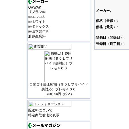
ORWAK
メーカー:
リブラン㈱
㈱エルコム
価格（最低）:
㈱ホワイト
㈱ボネックス
価格（最高）:
㈱山本製作所
兼弥産業㈱
登録日（開始日）:
登録日（終了日）:
自動ゴミ袋圧縮機（９０Ｌプリペイド
袋対応）プレモ４００
1,758,900円（税込）
配送料について
特定商取引法の表示