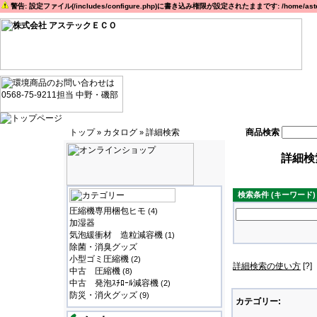
警告: 設定ファイル(/includes/configure.php)に書き込み権限が設定されたままです: /home/astec
トップ
カタログ
詳細検索
商品検索
»
»
詳細検
検索条件 (キーワード
圧縮機専用梱包ヒモ
(4)
加湿器
気泡緩衝材 造粒減容機
(1)
除菌・消臭グッズ
小型ゴミ圧縮機
(2)
詳細検索の使い方
[?]
中古 圧縮機
(8)
中古 発泡ｽﾁﾛｰﾙ減容機
(2)
防災・消火グッズ
(9)
カテゴリー: