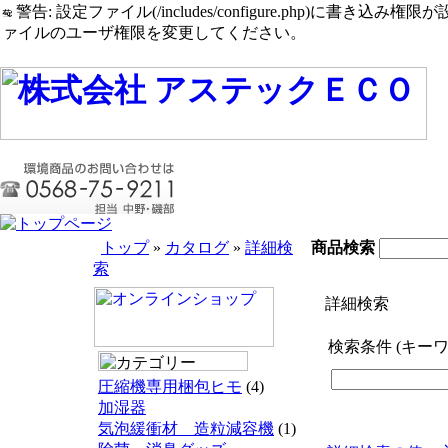
警告: 設定ファイル(/includes/configure.php)に書き込み権限が設定されたまま
ァイルのユーザ権限を変更してください。
トップ
»
カタログ
»
詳細検
商品検索
索
詳細検索
検索条件 (キー
圧縮機専用梱包ヒモ
(4)
加湿器
気泡緩衝材 造粒減容機
(1)