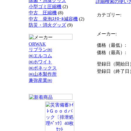
除菌・消臭グッズ
詳細検索の使い
小型ゴミ圧縮機
(2)
中古 圧縮機
(8)
カテゴリー:
中古 発泡ｽﾁﾛｰﾙ減容機
(2)
防災・消火グッズ
(9)
メーカー:
ORWAK
価格（最低）:
リブラン㈱
価格（最高）:
㈱エルコム
㈱ホワイト
登録日（開始日
㈱ボネックス
登録日（終了日
㈱山本製作所
兼弥産業㈱