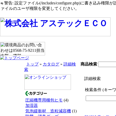
警告: 設定ファイル(/includes/configure.php)に書き込み権限が設定されたまま
ァイルのユーザ権限を変更してください。
トップ
»
カタログ
»
詳細検
商品検索
索
詳細検索
検索条件 (キー
圧縮機専用梱包ヒモ
(4)
加湿器
気泡緩衝材 造粒減容機
(1)