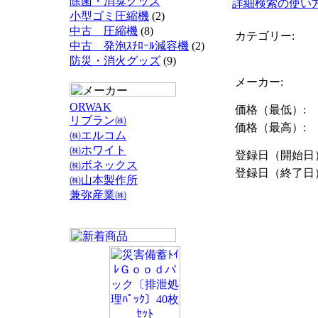
除菌・消臭グッズ
詳細検索の使い
小型ゴミ圧縮機
(2)
中古 圧縮機
(8)
カテゴリー:
中古 発泡ｽﾁﾛｰﾙ減容機
(2)
防災・消火グッズ
(9)
メーカー:
ORWAK
価格（最低）:
リブラン㈱
価格（最高）:
㈱エルコム
㈱ホワイト
登録日（開始日
㈱ボネックス
登録日（終了日
㈱山本製作所
兼弥産業㈱